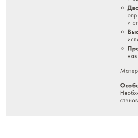
Дв
опр
и с
Выс
исп
Про
нав
Матер
Особе
Необх
стенов