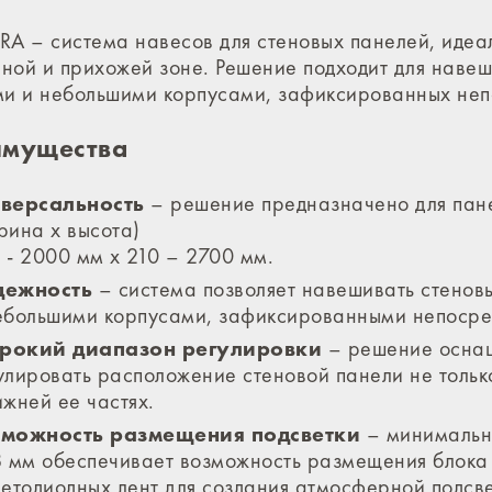
RA – система навесов для стеновых панелей, идеа
иной и прихожей зоне. Решение подходит для наве
ми и небольшими корпусами, зафиксированных неп
мущества
версальность
– решение предназначено для пане
рина х высота)
 - 2000 мм х 210 – 2700 мм.
дежность
– система позволяет навешивать стенов
ебольшими корпусами, зафиксированными непосред
рокий диапазон регулировки
– решение оснащ
улировать расположение стеновой панели не только
ижней ее частях.
можность размещения подсветки
– минимальны
8 мм обеспечивает возможность размещения блока
ветодиодных лент для создания атмосферной подсве