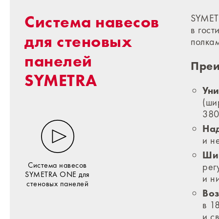
Система навесов
SYMET
в гост
для стеновых
полка
панелей
Преи
SYMETRA
Уни
(ши
380
На
и н
Ши
Система навесов
рег
SYMETRA ONE для
и н
стеновых панелей
Воз
в 1
и с