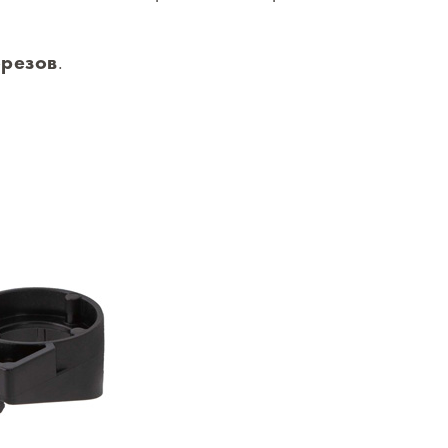
орезов
.